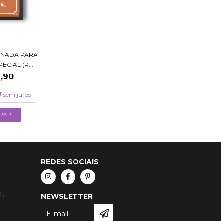
 NADA PARA
CIAL (R...
,90
7
sem juros
RAR
REDES SOCIAIS
1,
NEWSLETTER