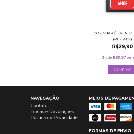
COZINHAR É UM ATO
(REF:P187)
R$29,90
3
x de
R$9,97
sem
COMPRAR
NAVEGAÇÃO
MEIOS DE PAGAME
Contato
Trocas e Devoluções
Política de Privacidade
FORMAS DE ENVIO