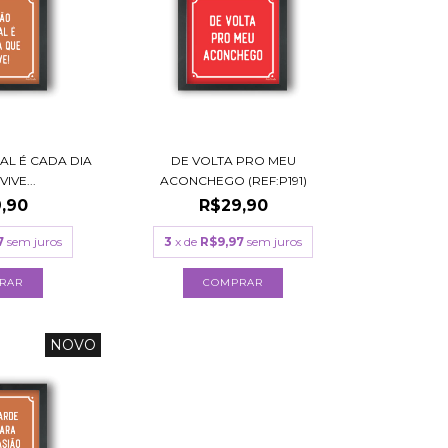
AL É CADA DIA
DE VOLTA PRO MEU
IVE...
ACONCHEGO (REF:P191)
,90
R$29,90
7
sem juros
3
x de
R$9,97
sem juros
RAR
COMPRAR
NOVO