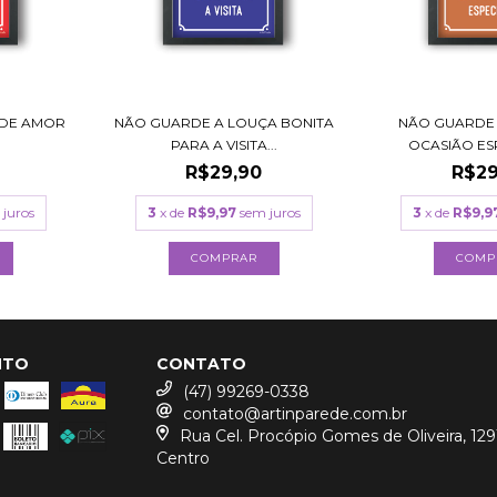
 DE AMOR
NÃO GUARDE A LOUÇA BONITA
NÃO GUARDE
PARA A VISITA...
OCASIÃO ESPE
R$29,90
R$29
 juros
3
x de
R$9,97
sem juros
3
x de
R$9,9
COMPRAR
COMP
NTO
CONTATO
(47) 99269-0338
contato@artinparede.com.br
Rua Cel. Procópio Gomes de Oliveira, 129
Centro