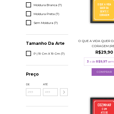
Moldura Branca (7)
Moldura Preta (7)
Sem Moldura (7)
O QUE A VIDA QUER D
Tamanho Da Arte
CORAGEM (RE.
R$29,90
P | 19 Cm X 19 Cm (7)
3
x de
R$9,97
sem
COMPRAR
Preço
DE
ATÉ