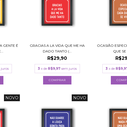
A GENTE É
GRACIAS A LA VIDA QUE ME HA
OCASIÃO ESPECI
..
DADO TANTO (...
QUE SE V
R$29,90
R$29
 juros
3
x de
R$9,97
sem juros
3
x de
R$9,9
COMPRAR
COMP
NOVO
NOVO