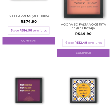
SHIT HAPPENS (REF:H005)
R$74,90
AGORA SÓ FALTA VOCÊ RITA
LEE (REF:P094|V...
5
x de
R$14,98
sem juros
R$49,90
COMPRAR
4
x de
R$12,48
sem juros
COMPRAR