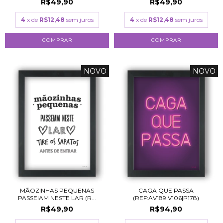
R$49,90
R$49,90
4
x de
R$12,48
sem juros
4
x de
R$12,48
sem juros
COMPRAR
COMPRAR
NOVO
NOVO
CAGA QUE PASSA
MÃOZINHAS PEQUENAS
(REF:AV189|V106|P178)
PASSEIAM NESTE LAR (R...
R$94,90
R$49,90