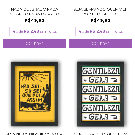
NADA QUEBRADO NADA
SEJA BEM-VINDO QUEM VIER
FALTANDO NADA FORA DO...
POR BEM (REF:P0...
R$49,90
R$49,90
4
x de
R$12,48
sem juros
4
x de
R$12,48
sem juros
COMPRAR
COMPRAR
GENTILEZA GERA GENTILEZA
NÃO SEI SÓ SEI QUE FOI ASSIM