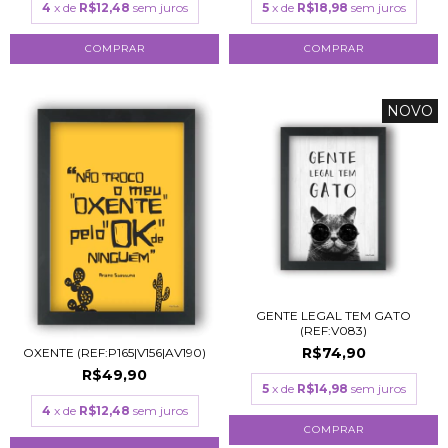
5
x de
R$18,98
sem juros
4
x de
R$12,48
sem juros
COMPRAR
COMPRAR
NOVO
GENTE LEGAL TEM GATO
(REF:V083)
R$74,90
OXENTE (REF:P165|V156|AV190)
R$49,90
5
x de
R$14,98
sem juros
4
x de
R$12,48
sem juros
COMPRAR