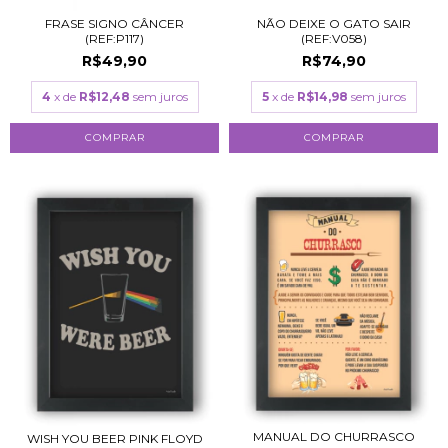
FRASE SIGNO CÂNCER
NÃO DEIXE O GATO SAIR
(REF:P117)
(REF:V058)
R$49,90
R$74,90
4
x de
R$12,48
sem juros
5
x de
R$14,98
sem juros
COMPRAR
COMPRAR
MANUAL DO CHURRASCO
WISH YOU BEER PINK FLOYD