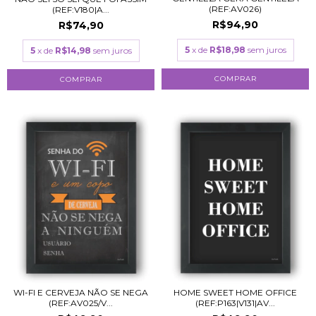
(REF:AV026)
(REF:V180|A...
R$94,90
R$74,90
5
x de
R$18,98
sem juros
5
x de
R$14,98
sem juros
COMPRAR
COMPRAR
WI-FI E CERVEJA NÃO SE NEGA
HOME SWEET HOME OFFICE
(REF:AV025/V...
(REF:P163|V131|AV...