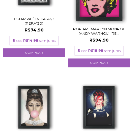
ESTAMPA ÉTNICA P&B
(REF:V130)
POP ART MARILYN MONROE
R$74,90
(ANDY WARHOL) (RE...
R$94,90
5
x de
R$14,98
sem juros
5
x de
R$18,98
sem juros
COMPRAR
COMPRAR