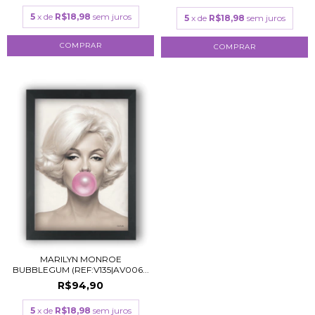
5
x de
R$18,98
sem juros
5
x de
R$18,98
sem juros
COMPRAR
COMPRAR
MARILYN MONROE
BUBBLEGUM (REF:V135|AV006...
R$94,90
5
x de
R$18,98
sem juros