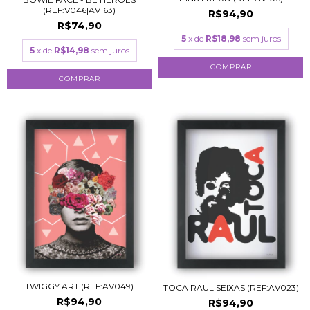
(REF:V046|AV163)
R$94,90
R$74,90
5
x de
R$18,98
sem juros
5
x de
R$14,98
sem juros
COMPRAR
COMPRAR
TWIGGY ART (REF:AV049)
TOCA RAUL SEIXAS (REF:AV023)
R$94,90
R$94,90