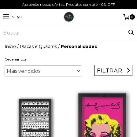
Aproveite nossas ofertas. Produtos com até 40% OFF
MENU
0
Início
/
Placas e Quadros
/
Personalidades
Ordenar por
FILTRAR