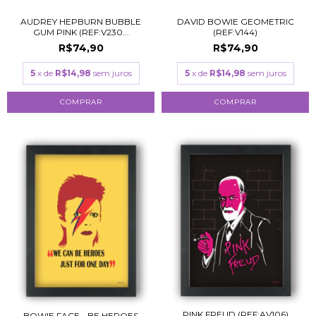
AUDREY HEPBURN BUBBLE
DAVID BOWIE GEOMETRIC
GUM PINK (REF:V230...
(REF:V144)
R$74,90
R$74,90
5
x de
R$14,98
sem juros
5
x de
R$14,98
sem juros
COMPRAR
COMPRAR
PINK FREUD (REF:AV106)
BOWIE FACE - BE HEROES