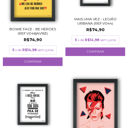
MAIS UMA VEZ - LEGIÃO
URBANA (REF:V044)
BOWIE FACE - BE HEROES
R$74,90
(REF:V046|AV163)
R$74,90
5
x de
R$14,98
sem juros
5
x de
R$14,98
sem juros
COMPRAR
COMPRAR