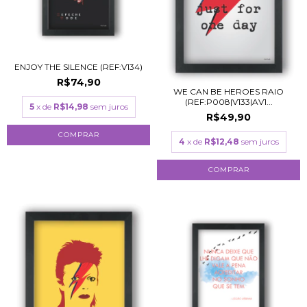
ENJOY THE SILENCE (REF:V134)
R$74,90
WE CAN BE HEROES RAIO
(REF:P008|V133|AV1...
5
x de
R$14,98
sem juros
R$49,90
COMPRAR
4
x de
R$12,48
sem juros
COMPRAR