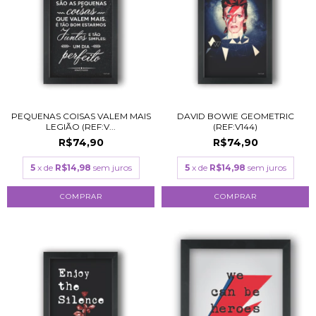
PEQUENAS COISAS VALEM MAIS
DAVID BOWIE GEOMETRIC
LEGIÃO (REF:V...
(REF:V144)
R$74,90
R$74,90
5
x de
R$14,98
sem juros
5
x de
R$14,98
sem juros
COMPRAR
COMPRAR