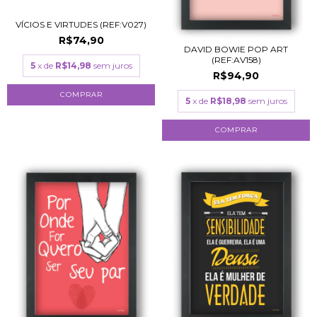
VÍCIOS E VIRTUDES (REF:V027)
R$74,90
DAVID BOWIE POP ART
(REF:AV158)
5
x de
R$14,98
sem juros
R$94,90
COMPRAR
5
x de
R$18,98
sem juros
COMPRAR