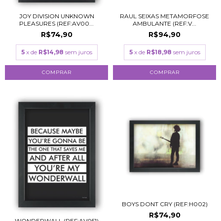
JOY DIVISION UNKNOWN
RAUL SEIXAS METAMORFOSE
PLEASURES (REF:AV00...
AMBULANTE (REF:V...
R$74,90
R$94,90
5
x de
R$14,98
sem juros
5
x de
R$18,98
sem juros
COMPRAR
COMPRAR
BOYS DONT CRY (REF:H002)
R$74,90
WONDERWALL (REF:AV051)