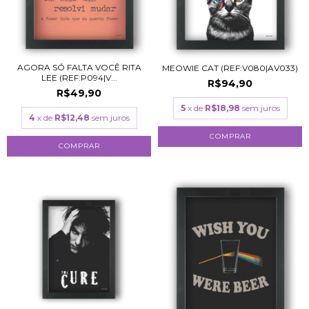
AGORA SÓ FALTA VOCÊ RITA
MEOWIE CAT (REF:V080|AV033)
LEE (REF:P094|V...
R$94,90
R$49,90
5
x de
R$18,98
sem juros
4
x de
R$12,48
sem juros
COMPRAR
COMPRAR