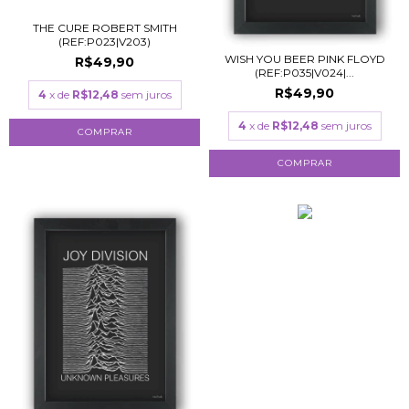
THE CURE ROBERT SMITH
(REF:P023|V203)
WISH YOU BEER PINK FLOYD
R$49,90
(REF:P035|V024|...
R$49,90
4
x de
R$12,48
sem juros
4
x de
R$12,48
sem juros
COMPRAR
COMPRAR