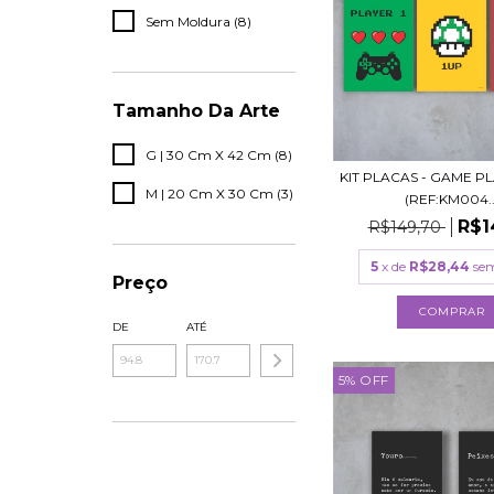
Sem Moldura (8)
Tamanho Da Arte
G | 30 Cm X 42 Cm (8)
KIT PLACAS - GAME P
M | 20 Cm X 30 Cm (3)
(REF:KM004..
R$1
R$149,70
5
x de
R$28,44
sem
Preço
COMPRAR
DE
ATÉ
5
%
OFF