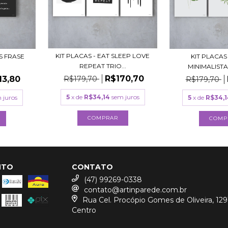
KIT PLACAS - EAT SLEEP LOVE
S FRASE
KIT PLACAS
REPEAT TRIO...
)
MINIMALISTAS
R$170,70
13,80
R$179,70
R$179,70
5
x de
R$34,14
sem juros
 juros
5
x de
R$34,1
COMPRAR
COMP
NTO
CONTATO
(47) 99269-0338
contato@artinparede.com.br
Rua Cel. Procópio Gomes de Oliveira, 129
Centro