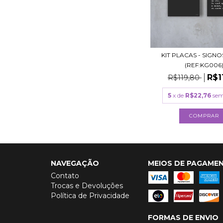
KIT PLACAS - SIGNO
(REF:KG006
R$1
R$119,80
5
x de
R$22,76
sem
COMPRAR
NAVEGAÇÃO
MEIOS DE PAGAME
Contato
Trocas e Devoluções
Política de Privacidade
FORMAS DE ENVIO