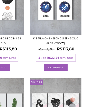
HO MOON I E II
KIT PLACAS - SIGNOS SÍMBOLO
010...
(REF:KG007)
R$113,80
R$113,80
R$119,80
76
sem juros
5
x de
R$22,76
sem juros
RAR
COMPRAR
5
%
OFF