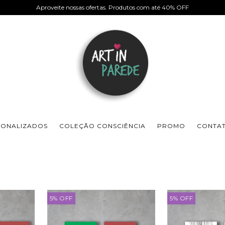
Aproveite nossas ofertas. Produtos com até 40% OFF
SONALIZADOS
COLEÇÃO CONSCIÊNCIA
PROMO
CONTA
5
%
OFF
5
%
OFF