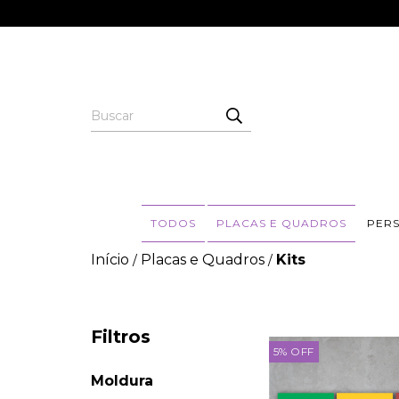
TODOS
PLACAS E QUADROS
PER
Início
Placas e Quadros
Kits
/
/
Filtros
5
%
OFF
Moldura