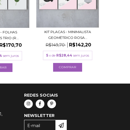
KIT PLACAS - MINIMALISTA
 - FOLHAS
GEOMÉTRICO ROSA...
 TRIO (R...
R$142,20
R$170,70
R$149,70
5
x de
R$28,44
sem juros
4
sem juros
COMPRAR
RAR
REDES SOCIAIS
1,
NEWSLETTER