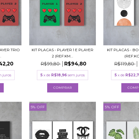
LAYER TRIO
KIT PLACAS - PLAYER 1 E PLAYER
KIT PLACAS - BO
.
2 (REF:KM...
(REF:KG
42,20
R$94,80
R$99,80
R$119,80
 juros
5
x de
R$18,96
sem juros
5
x de
R$22,
COMPRAR
COMP
5
%
OFF
5
%
OFF