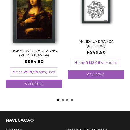
MANDALA BRANCA
(REF:P061)
MONA LISA COM O VINHO
R$49,90
(REF:V018|AV164)
R$94,90
4
x de
R$12,48
sem juros
5
x de
R$18,98
sem juros
COMPRAR
COMPRAR
NAVEGAÇÃO