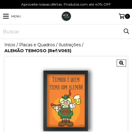
Aproveite nossas ofertas. Produtos com até 40% OFF
MENU
0
Início
/
Placas e Quadros
/
Ilustrações
/
ALEMÃO TEIMOSO (Ref:V065)