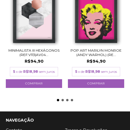
MINIMALISTA III HEXÁGONOS
POP ART MARILYN MONROE
(REF:V113|AV04...
(ANDY WARHOL) (RE...
R$94,90
R$94,90
5
x de
R$18,98
sem juros
5
x de
R$18,98
sem juros
COMPRAR
COMPRAR
NAVEGAÇÃO