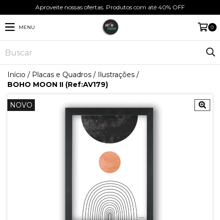
Aproveite nossas ofertas. Produtos com até 40% OFF
MENU
0
Início
/
Placas e Quadros
/
Ilustrações
/
BOHO MOON II (Ref:AV179)
NOVO