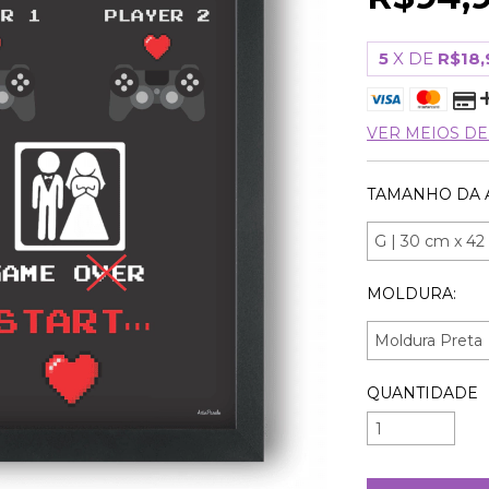
5
X DE
R$18,
VER MEIOS D
TAMANHO DA 
MOLDURA:
QUANTIDADE