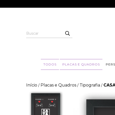
TODOS
PLACAS E QUADROS
PER
Início
Placas e Quadros
Tipografia
CASA
/
/
/