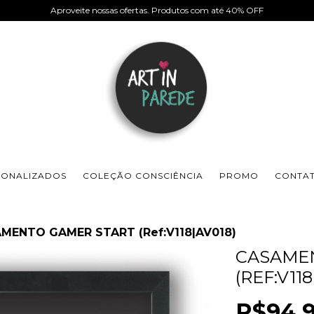
Aproveite nossas ofertas. Produtos com até 40% OFF
SONALIZADOS
COLEÇÃO CONSCIÊNCIA
PROMO
CONTA
MENTO GAMER START (Ref:V118|AV018)
CASAME
(REF:V118
R$94,