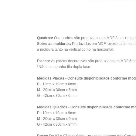
Quadros:
Os quadros são produzidos em MDF 3mm + moldura
Sobre as molduras:
Produzidas em MDF revestida com lami
a moldura tanto na vertical como na horizontal.
Placas:
As placas decorativas são produzidas em MDF 6mm 
*
Não acompanha fita dupla face.
Medidas Placas - Consulte disponibilidade conforme mod
P - 19cm x 19cm x 6mm
M - 20cm x 30cm x 6mm
G - 42cm x 30cm x 6mm
Medidas Quadros - Consulte disponibilidade conforme mo
P - 19cm x 19cm x 9mm
M - 20cm x 30cm x 9mm
G - 42cm x 30cm x 9mm