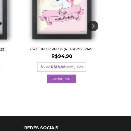
GAME PL
CRIE UNICÓRNIOS (REF:AV021|V149)
23)
R$94,90
5
x
5
x de
R$18,98
sem juros
COMPRAR
REDES SOCIAIS