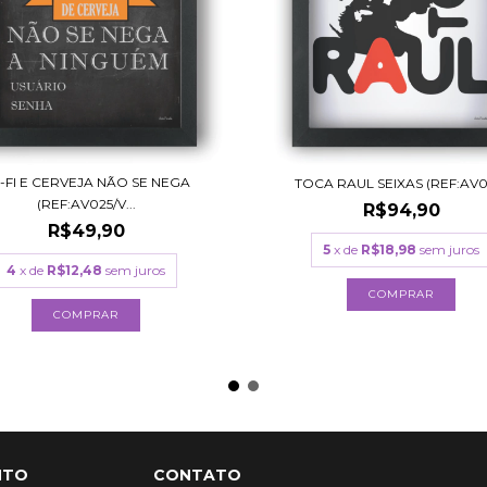
-FI E CERVEJA NÃO SE NEGA
TOCA RAUL SEIXAS (REF:AV0
(REF:AV025/V...
R$94,90
R$49,90
5
x de
R$18,98
sem juros
4
x de
R$12,48
sem juros
COMPRAR
COMPRAR
NTO
CONTATO