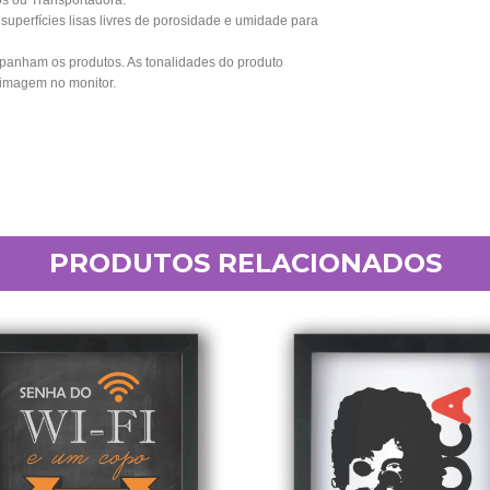
os ou Transportadora.
perfícies lisas livres de porosidade e umidade para
anham os produtos. As tonalidades do produto
 imagem no monitor.
PRODUTOS RELACIONADOS