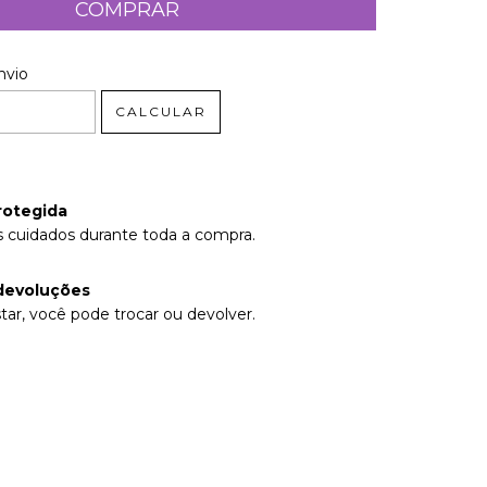
 CEP:
ALTERAR CEP
nvio
CALCULAR
rotegida
 cuidados durante toda a compra.
devoluções
tar, você pode trocar ou devolver.