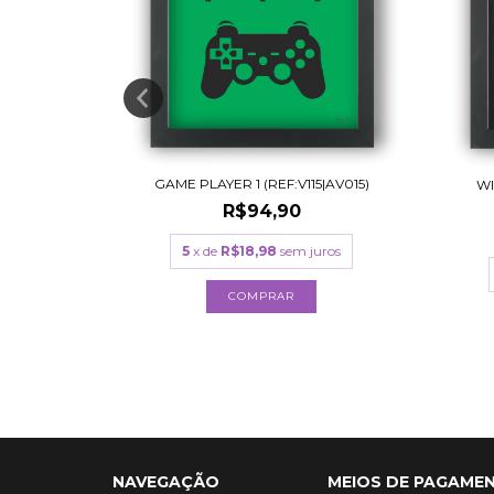
GAME PLAYER 1 (REF:V115|AV015)
WI
EF:AV012)
R$94,90
5
x de
R$18,98
sem juros
uros
COMPRAR
NAVEGAÇÃO
MEIOS DE PAGAME