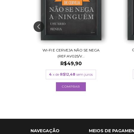
WI-FI E CERVEJA NÃO SE NEGA
:AV023)
(REF:AV025/V...
R$49,90
uros
4
x de
R$12,48
sem juros
COMPRAR
NAVEGAÇÃO
MEIOS DE PAGAME