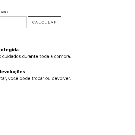
 CEP:
ALTERAR CEP
nvio
CALCULAR
rotegida
 cuidados durante toda a compra.
devoluções
tar, você pode trocar ou devolver.