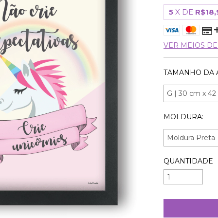
5
X DE
R$18,
VER MEIOS D
TAMANHO DA 
MOLDURA:
QUANTIDADE