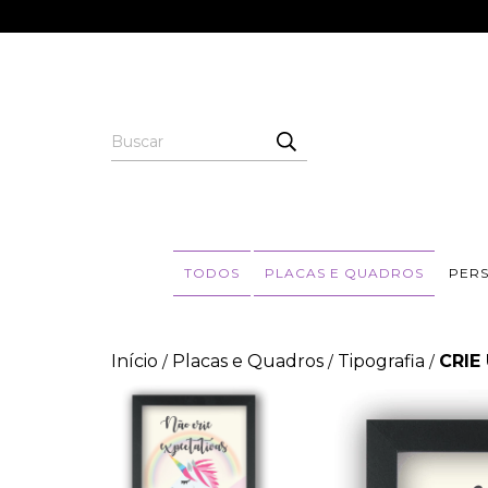
TODOS
PLACAS E QUADROS
PER
Início
Placas e Quadros
Tipografia
CRIE
/
/
/