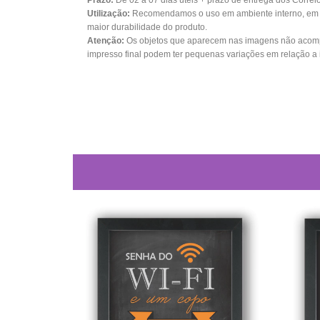
Prazo:
De 02 a 07 dias úteis + prazo de entrega dos Correi
Utilização:
Recomendamos o uso em ambiente interno, em su
maior durabilidade do produto.
Atenção:
Os objetos que aparecem nas imagens não acomp
impresso final podem ter pequenas variações em relação a