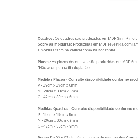
Quadros:
Os quadros são produzidos em MDF 3mm + moldura
Sobre as molduras:
Produzidas em MDF revestida com lami
a moldura tanto na vertical como na horizontal.
Placas:
As placas decorativas são produzidas em MDF 6mm 
*
Não acompanha fita dupla face.
Medidas Placas - Consulte disponibilidade conforme mod
P - 19cm x 19cm x 6mm
M - 20cm x 30cm x 6mm
G - 42cm x 30cm x 6mm
Medidas Quadros - Consulte disponibilidade conforme mo
P - 19cm x 19cm x 9mm
M - 20cm x 30cm x 9mm
G - 42cm x 30cm x 9mm