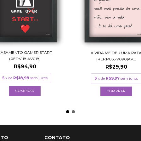
CASAMENTO GAMER START
A VIDA ME DEU UMA PAT
(REF:V118|AV018)
(REF:P055|V090|AV...
R$94,90
R$29,90
5
x de
R$18,98
sem juros
3
x de
R$9,97
sem juros
COMPRAR
COMPRAR
NTO
CONTATO