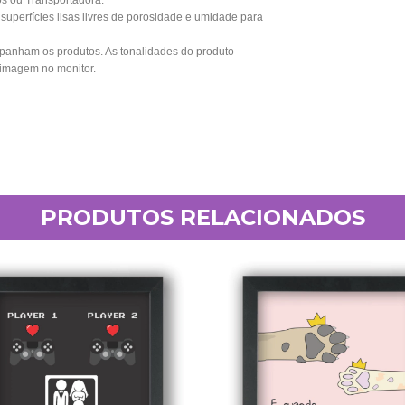
os ou Transportadora.
perfícies lisas livres de porosidade e umidade para
anham os produtos. As tonalidades do produto
 imagem no monitor.
PRODUTOS RELACIONADOS