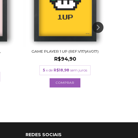
GAME PLAYER 1 UP (REF:V117|AV017)
A
SEJA UM 
R$94,90
5
x de
R$18,98
sem juros
4
x
COMPRAR
REDES SOCIAIS