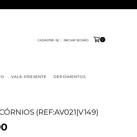
0
CADASTRE-SE
INICIAR SESSÃO
TO
VALE-PRESENTE
DEPOIMENTOS
CÓRNIOS (REF:AV021|V149)
90