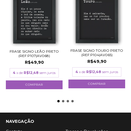
FRASE SIGNO TOURO PRETO
FRASE SIGNO LEÃO PRETO
(REF:P104|AV065)
(REF:P107|AV068)
R$49,90
R$49,90
4
x de
R$12,48
sem juros
4
x de
R$12,48
sem juros
COMPRAR
COMPRAR
NAVEGAÇÃO