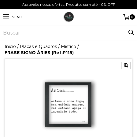
Aproveite nossas ofertas. Produtos com até 40% OFF
MENU
0
Início
/
Placas e Quadros
/
Místico
/
FRASE SIGNO ÁRIES (Ref:P115)