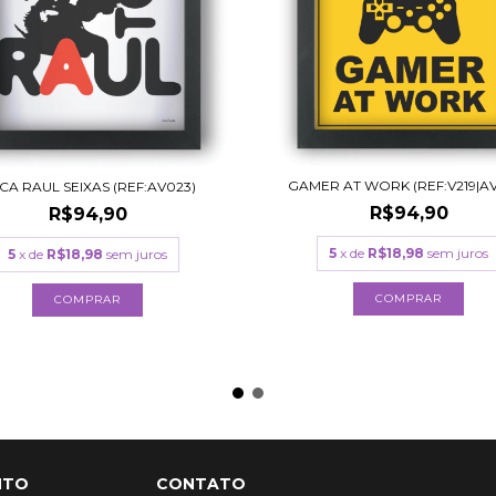
GAMER AT WORK (REF:V219|A
CA RAUL SEIXAS (REF:AV023)
R$94,90
R$94,90
5
x de
R$18,98
sem juros
5
x de
R$18,98
sem juros
COMPRAR
COMPRAR
NTO
CONTATO