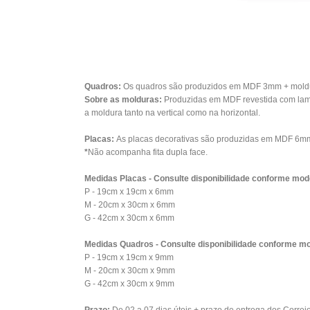
Quadros:
Os quadros são produzidos em MDF 3mm + moldura
Sobre as molduras:
Produzidas em MDF revestida com lami
a moldura tanto na vertical como na horizontal.
Placas:
As placas decorativas são produzidas em MDF 6mm 
*
Não acompanha fita dupla face.
Medidas Placas - Consulte disponibilidade conforme mod
P - 19cm x 19cm x 6mm
M - 20cm x 30cm x 6mm
G - 42cm x 30cm x 6mm
Medidas Quadros - Consulte disponibilidade conforme mo
P - 19cm x 19cm x 9mm
M - 20cm x 30cm x 9mm
G - 42cm x 30cm x 9mm