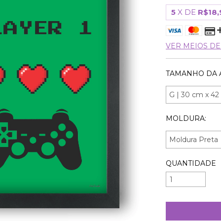
5
X DE
R$18,
VER MEIOS D
TAMANHO DA 
MOLDURA:
QUANTIDADE