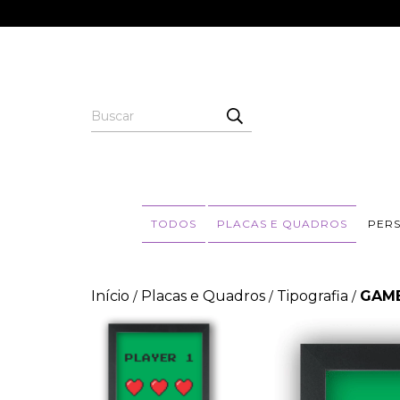
TODOS
PLACAS E QUADROS
PER
Início
Placas e Quadros
Tipografia
GAME
/
/
/