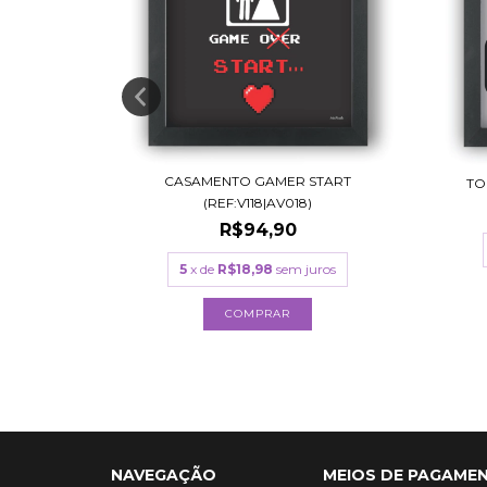
CASAMENTO GAMER START
PATA
TO
(REF:V118|AV018)
..
R$94,90
5
x de
R$18,98
sem juros
ros
COMPRAR
NAVEGAÇÃO
MEIOS DE PAGAME