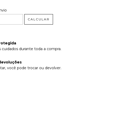
 CEP:
ALTERAR CEP
nvio
CALCULAR
rotegida
 cuidados durante toda a compra.
devoluções
tar, você pode trocar ou devolver.