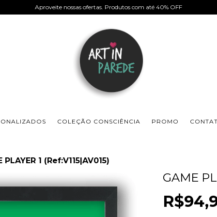
Aproveite nossas ofertas. Produtos com até 40% OFF
SONALIZADOS
COLEÇÃO CONSCIÊNCIA
PROMO
CONTA
 PLAYER 1 (Ref:V115|AV015)
GAME PLA
R$94,