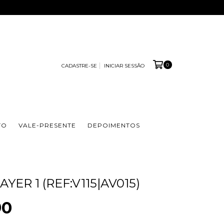
0
CADASTRE-SE
INICIAR SESSÃO
TO
VALE-PRESENTE
DEPOIMENTOS
YER 1 (REF:V115|AV015)
90