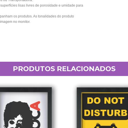
os ou Transportadora.
perfícies lisas livres de porosidade e umidade para
anham os produtos. As tonalidades do produto
 imagem no monitor.
PRODUTOS RELACIONADOS