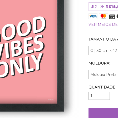
5
X DE
R$18,
VER MEIOS D
TAMANHO DA 
MOLDURA:
QUANTIDADE