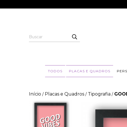
TODOS
PLACAS E QUADROS
PER
Início
Placas e Quadros
Tipografia
GOOD
/
/
/