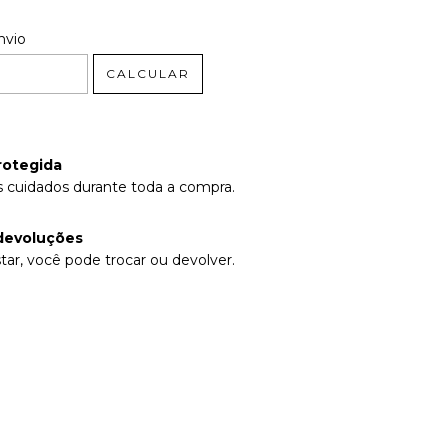
 CEP:
ALTERAR CEP
nvio
CALCULAR
rotegida
 cuidados durante toda a compra.
devoluções
tar, você pode trocar ou devolver.