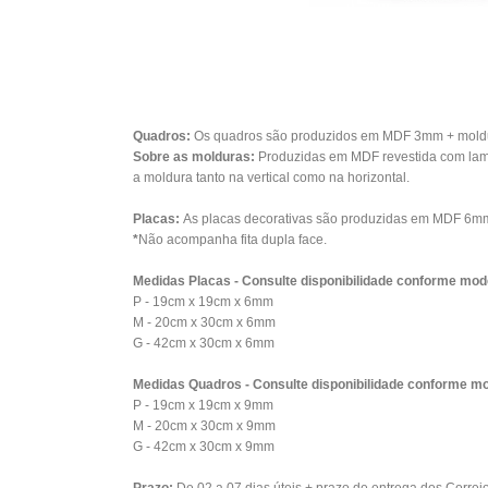
Quadros:
Os quadros são produzidos em MDF 3mm + moldura
Sobre as molduras:
Produzidas em MDF revestida com lami
a moldura tanto na vertical como na horizontal.
Placas:
As placas decorativas são produzidas em MDF 6mm 
*
Não acompanha fita dupla face.
Medidas Placas - Consulte disponibilidade conforme mod
P - 19cm x 19cm x 6mm
M - 20cm x 30cm x 6mm
G - 42cm x 30cm x 6mm
Medidas Quadros - Consulte disponibilidade conforme mo
P - 19cm x 19cm x 9mm
M - 20cm x 30cm x 9mm
G - 42cm x 30cm x 9mm