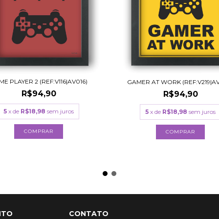
E PLAYER 2 (REF:V116|AV016)
GAMER AT WORK (REF:V219|A
R$94,90
R$94,90
5
x de
R$18,98
sem juros
5
x de
R$18,98
sem juros
COMPRAR
COMPRAR
NTO
CONTATO