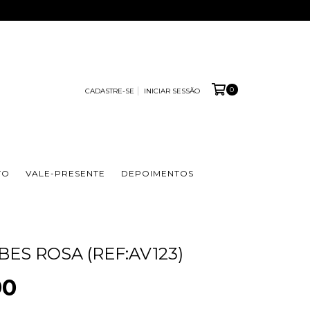
0
CADASTRE-SE
INICIAR SESSÃO
TO
VALE-PRESENTE
DEPOIMENTOS
ES ROSA (REF:AV123)
90