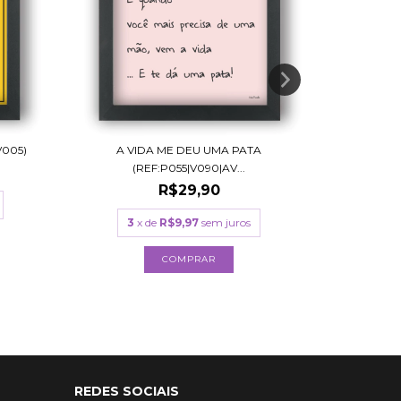
A VIDA ME DEU UMA PATA
WI-FI 
V005)
(REF:P055|V090|AV...
R$29,90
3
x de
R$9,97
sem juros
4
x
COMPRAR
REDES SOCIAIS