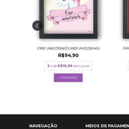
GAM
START
CRIE UNICÓRNIOS (REF:AV021|V149)
R$94,90
5
x de
R$18,98
sem juros
uros
COMPRAR
NAVEGAÇÃO
MEIOS DE PAGAME