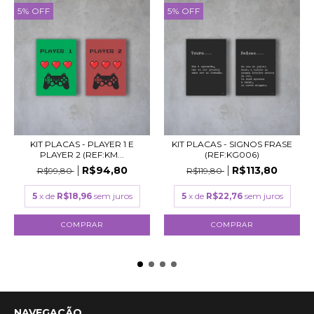
5
%
OFF
5
%
OFF
KIT PLACAS - PLAYER 1 E
KIT PLACAS - SIGNOS FRASE
PLAYER 2 (REF:KM...
(REF:KG006)
R$94,80
R$113,80
R$99,80
R$119,80
5
x de
R$18,96
sem juros
5
x de
R$22,76
sem juros
COMPRAR
COMPRAR
NAVEGAÇÃO