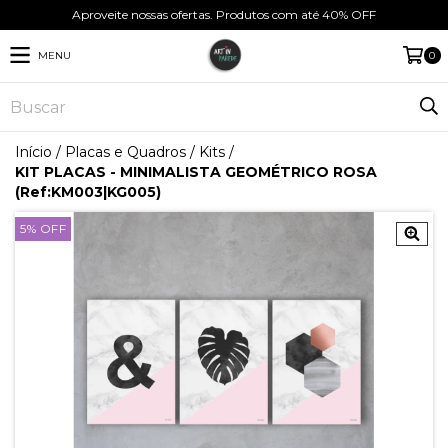
Aproveite nossas ofertas. Produtos com até 40% OFF
MENU
0
Início
/
Placas e Quadros
/
Kits
/
KIT PLACAS - MINIMALISTA GEOMÉTRICO ROSA
(Ref:KM003|KG005)
5
%
OFF