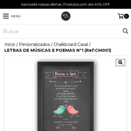
Aproveite nossas ofertas. Produtos com até 40% OFF
MENU
0
Início
/
Personalizados
/
Chalkboard Casal
/
LETRAS DE MÚSICAS E POEMAS Nº1 (Ref:CM001)