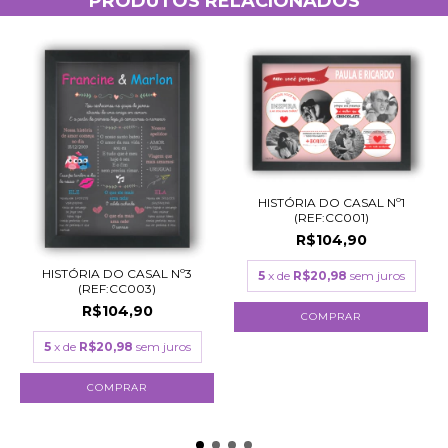
PRODUTOS RELACIONADOS
HISTÓRIA DO CASAL Nº1
(REF:CC001)
R$104,90
HISTÓRIA DO CASAL Nº3
5
x de
R$20,98
sem juros
(REF:CC003)
R$104,90
COMPRAR
5
x de
R$20,98
sem juros
COMPRAR