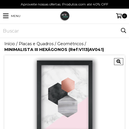
Aproveite nossas ofertas. Produtos com até 40% OFF
MENU
0
Início
/
Placas e Quadros
/
Geométricos
/
MINIMALISTA III HEXÁGONOS (Ref:V113|AV041)