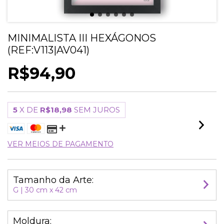
MINIMALISTA III HEXÁGONOS
(REF:V113|AV041)
R$94,90
5
X DE
R$18,98
SEM JUROS
VER MEIOS DE PAGAMENTO
Tamanho da Arte:
G | 30 cm x 42 cm
Moldura: