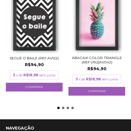
ABACAXI COLOR TRIANGLE
SEGUE O BAILE (REF:AV122)
(REF:V192|AV042)
R$94,90
R$94,90
5
x de
R$18,98
sem juros
5
x de
R$18,98
sem juros
COMPRAR
COMPRAR
NAVEGAÇÃO