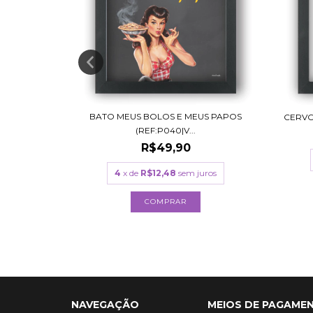
BATO MEUS BOLOS E MEUS PAPOS
REF:AV008)
CERVO
(REF:P040|V...
R$49,90
uros
4
x de
R$12,48
sem juros
COMPRAR
NAVEGAÇÃO
MEIOS DE PAGAME