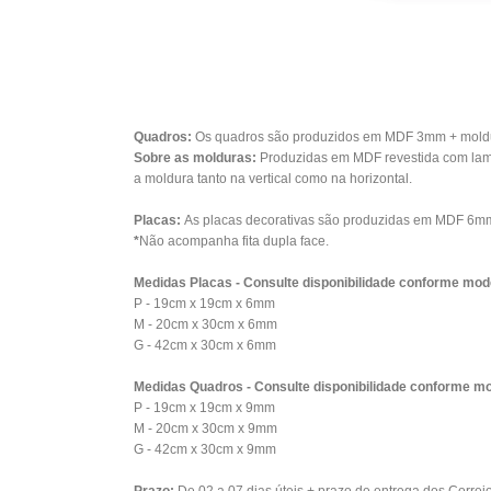
Quadros:
Os quadros são produzidos em MDF 3mm + moldura
Sobre as molduras:
Produzidas em MDF revestida com lami
a moldura tanto na vertical como na horizontal.
Placas:
As placas decorativas são produzidas em MDF 6mm 
*
Não acompanha fita dupla face.
Medidas Placas - Consulte disponibilidade conforme mod
P - 19cm x 19cm x 6mm
M - 20cm x 30cm x 6mm
G - 42cm x 30cm x 6mm
Medidas Quadros - Consulte disponibilidade conforme mo
P - 19cm x 19cm x 9mm
M - 20cm x 30cm x 9mm
G - 42cm x 30cm x 9mm