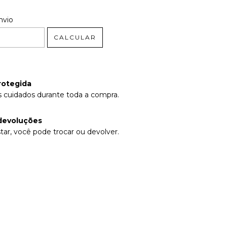
 CEP:
ALTERAR CEP
nvio
CALCULAR
rotegida
 cuidados durante toda a compra.
devoluções
tar, você pode trocar ou devolver.