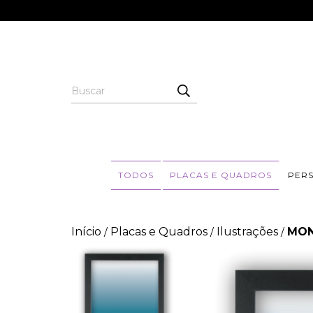
TODOS
PLACAS E QUADROS
PER
Início
Placas e Quadros
Ilustrações
MON
/
/
/