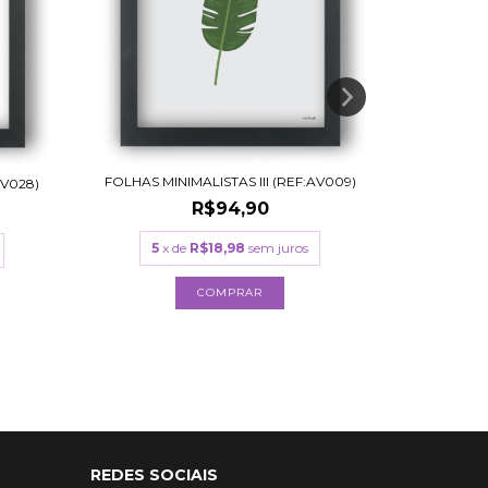
FOLHAS MINIMALISTAS III (REF:AV009)
POP ART
AV028)
R$94,90
5
x de
R$18,98
sem juros
5
x
COMPRAR
REDES SOCIAIS