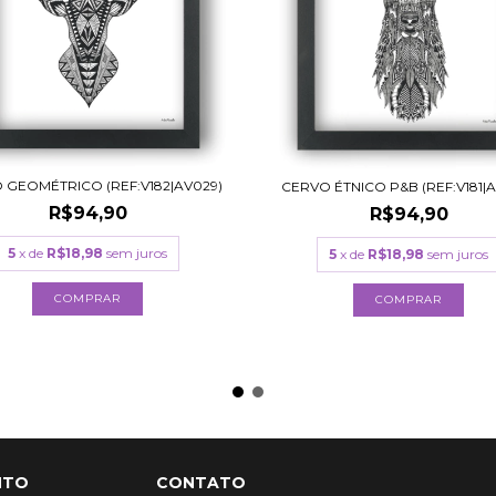
 GEOMÉTRICO (REF:V182|AV029)
CERVO ÉTNICO P&B (REF:V181|
R$94,90
R$94,90
5
x de
R$18,98
sem juros
5
x de
R$18,98
sem juros
COMPRAR
COMPRAR
NTO
CONTATO