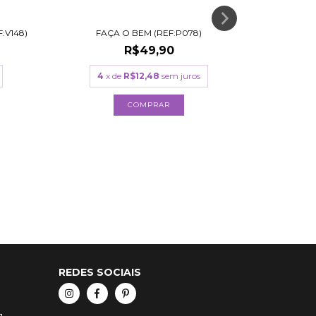
:V148)
FAÇA O BEM (REF:P078)
SEJA SUA 
R$49,90
R
4
x de
R$12,48
sem juros
3
COMPRAR
REDES SOCIAIS