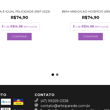
 É IGUAL FELICIDADE (REF:V223)
BEM-VINDOS AO HOSPÍCIO (REF
R$74,90
R$74,90
5
x de
R$14,98
sem juros
5
x de
R$14,98
sem juros
COMPRAR
COMPRAR
NTO
CONTATO
(47) 99269-0338
contato@artinparede.com.br