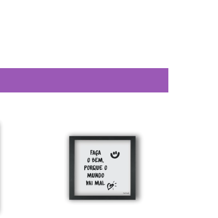
20
%
OFF