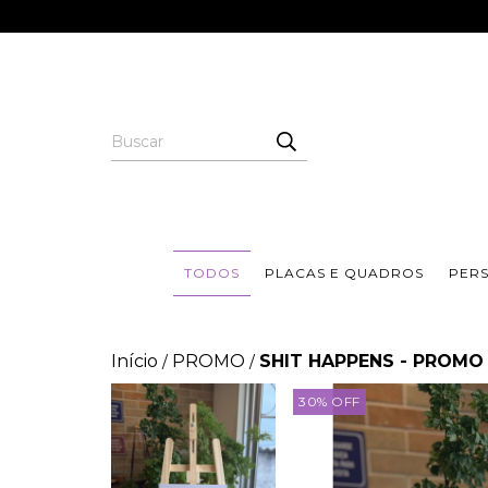
TODOS
PLACAS E QUADROS
PER
Início
PROMO
SHIT HAPPENS - PROMO 
/
/
30
%
OFF