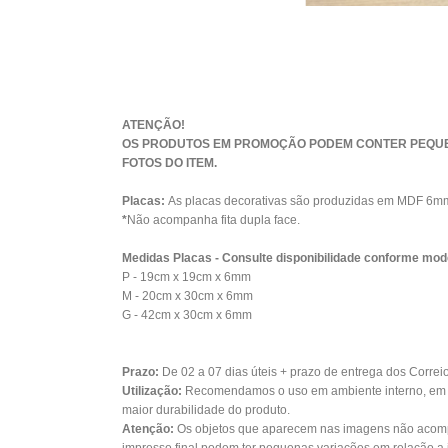
ATENÇÃO!
OS PRODUTOS EM PROMOÇÃO PODEM CONTER PEQUEN
FOTOS DO ITEM.
Placas:
As placas decorativas são produzidas em MDF 6mm 
*
Não acompanha fita dupla face.
Medidas Placas - Consulte disponibilidade conforme mod
P - 19cm x 19cm x 6mm
M - 20cm x 30cm x 6mm
G - 42cm x 30cm x 6mm
Prazo:
De 02 a 07
dias úteis + prazo de entrega dos Correi
Utilização:
Recomendamos o uso em ambiente interno, em su
maior durabilidade do produto.
Atenção:
Os objetos que aparecem nas imagens não acomp