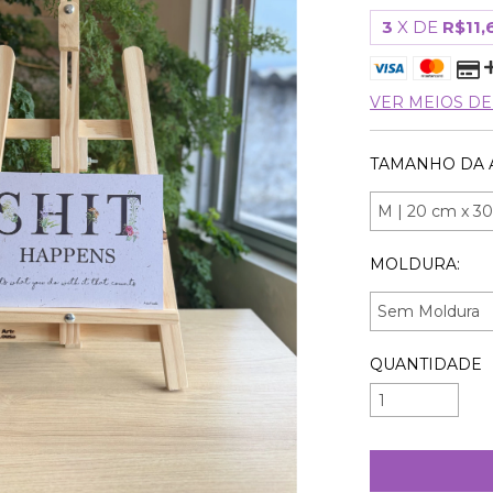
3
X DE
R$11,
VER MEIOS D
TAMANHO DA 
MOLDURA:
QUANTIDADE