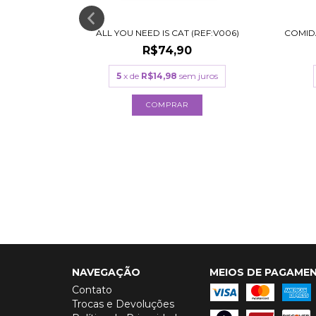
ALL YOU NEED IS CAT (REF:V006)
COMIDA
R$74,90
5
x de
R$14,98
sem juros
 (REF:FL)
COMPRAR
,00
ros
NAVEGAÇÃO
MEIOS DE PAGAME
Contato
Trocas e Devoluções