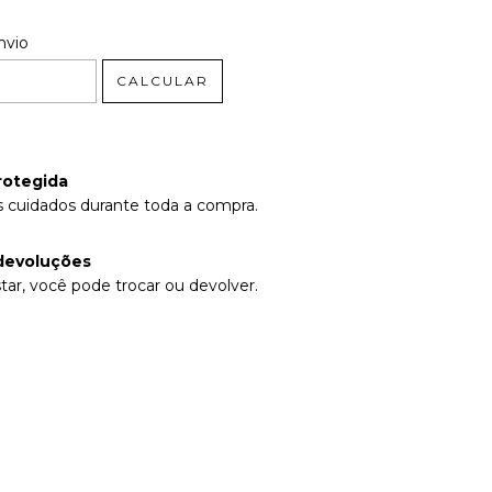
 CEP:
ALTERAR CEP
nvio
CALCULAR
rotegida
 cuidados durante toda a compra.
devoluções
tar, você pode trocar ou devolver.