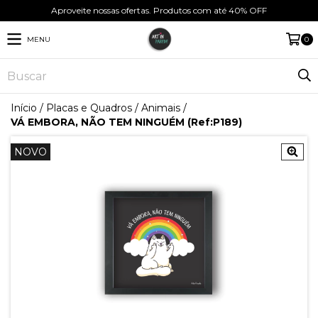
Aproveite nossas ofertas. Produtos com até 40% OFF
MENU
0
Início
/
Placas e Quadros
/
Animais
/
VÁ EMBORA, NÃO TEM NINGUÉM (Ref:P189)
NOVO