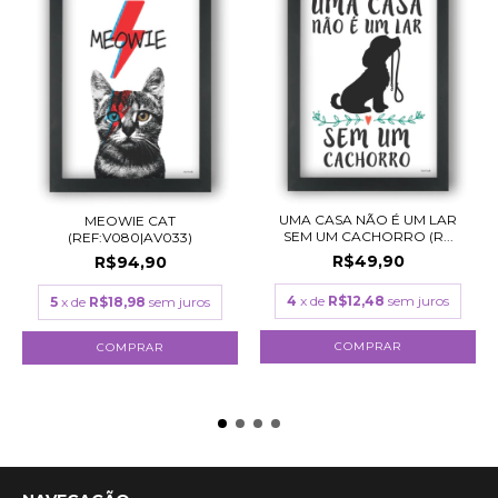
UMA CASA NÃO É UM LAR
MEOWIE CAT
SEM UM CACHORRO (R...
(REF:V080|AV033)
R$49,90
R$94,90
4
x de
R$12,48
sem juros
5
x de
R$18,98
sem juros
COMPRAR
COMPRAR