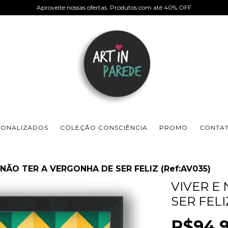
Aproveite nossas ofertas. Produtos com até 40% OFF
SONALIZADOS
COLEÇÃO CONSCIÊNCIA
PROMO
CONTA
 NÃO TER A VERGONHA DE SER FELIZ (Ref:AV035)
VIVER E
SER FELI
R$94,