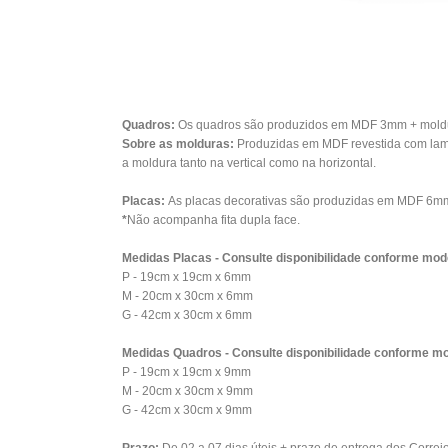
Quadros:
Os quadros são produzidos em MDF 3mm + moldura
Sobre as molduras:
Produzidas em MDF revestida com lami
a moldura tanto na vertical como na horizontal.
Placas:
As placas decorativas são produzidas em MDF 6mm 
*
Não acompanha fita dupla face.
Medidas Placas - Consulte disponibilidade conforme mod
P - 19cm x 19cm x 6mm
M - 20cm x 30cm x 6mm
G - 42cm x 30cm x 6mm
Medidas Quadros - Consulte disponibilidade conforme mo
P - 19cm x 19cm x 9mm
M - 20cm x 30cm x 9mm
G - 42cm x 30cm x 9mm