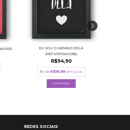
EU SOU O MENINO DELA
WISH
AV145)
(REF:V097|AV038)
R$94,90
5
x de
R$18,98
sem juros
4
x
COMPRAR
REDES SOCIAIS