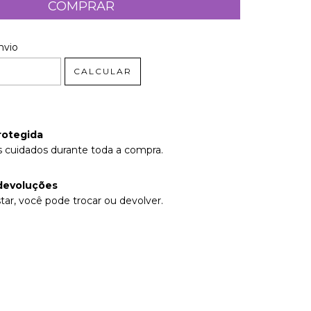
 CEP:
ALTERAR CEP
nvio
CALCULAR
rotegida
 cuidados durante toda a compra.
devoluções
tar, você pode trocar ou devolver.