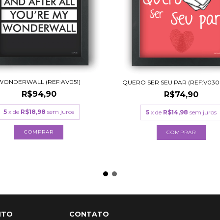
WONDERWALL (REF:AV051)
QUERO SER SEU PAR (REF:V030|
R$94,90
R$74,90
5
x de
R$18,98
sem juros
5
x de
R$14,98
sem juros
COMPRAR
COMPRAR
NTO
CONTATO