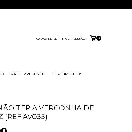
0
CADASTRE-SE
INICIAR SESSÃO
TO
VALE-PRESENTE
DEPOIMENTOS
 NÃO TER A VERGONHA DE
Z (REF:AV035)
90