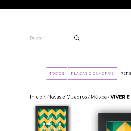
TODOS
PLACAS E QUADROS
PER
Início
Placas e Quadros
Música
VIVER E
/
/
/