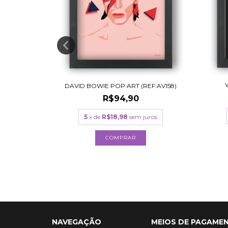
:AV023)
DAVID BOWIE POP ART (REF:AV158)
R$94,90
uros
5
x de
R$18,98
sem juros
COMPRAR
NAVEGAÇÃO
MEIOS DE PAGAME