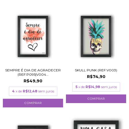
SEMPRE É DIA DE AGRADECER
SKULL PUNK (REF:V003)
(REF:P095|V004...
R$74,90
R$49,90
5
x de
R$14,98
sem juros
4
x de
R$12,48
sem juros
COMPRAR
COMPRAR