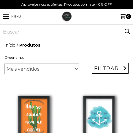
Aproveite nossas ofertas. Produtos com até 40% OFF
MENU
0
Início
/
Produtos
Ordenar por
FILTRAR