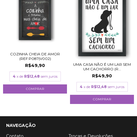
COZINHA CHEIA DE AMOR
(REF:P087|V002)
UMA CASA NÃO É UM LAR SEM
R$49,90
UM CACHORRO (R...
R$49,90
4
x de
R$12,48
sem juros
4
x de
R$12,48
sem juros
COMPRAR
COMPRAR
NAVEGAÇÃO
Contato
Trocas e Devoluções