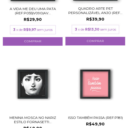
QUADRO ARTE PET
A VIDA ME DEU UMA PATA
PERSONALIZÁVEL ANJO (REF...
(REF:P055|V090|AV...
R$39,90
R$29,90
3
x de
R$13,30
sem juros
3
x de
R$9,97
sem juros
COMPRAR
COMPRAR
MENINA MOSCA NO NARIZ
ISSO TAMBÉM PASSA (REF:P181)
ESTILO FORNASETTI...
R$49,90