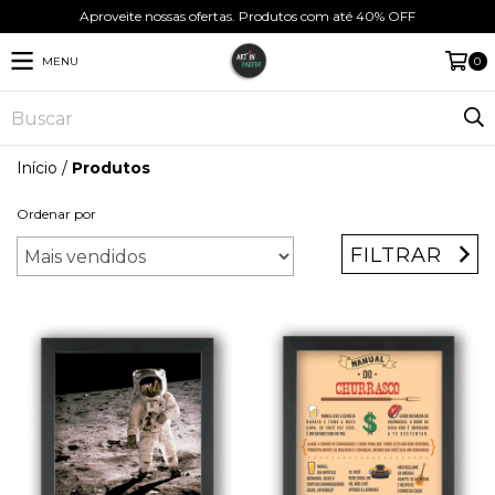
Aproveite nossas ofertas. Produtos com até 40% OFF
MENU
0
Início
/
Produtos
Ordenar por
FILTRAR