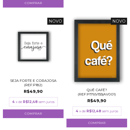
COMPRAR
NOVO
NOVO
SEJA FORTE E CORAJOSA
(REF:P182)
QUÉ CAFÉ?
R$49,90
(REF:P179|V155|AV001)
R$49,90
4
x de
R$12,48
sem juros
4
x de
R$12,48
sem juros
COMPRAR
COMPRAR