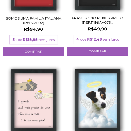
FRASE SIGNO PEIXES PRETO
SOMOS UMA FAMÍLIA ITALIANA
(REF:P114|AV075...
(REF:AV102)
R$49,90
R$94,90
4
x de
R$12,48
sem juros
5
x de
R$18,98
sem juros
COMPRAR
COMPRAR