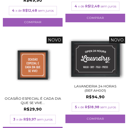
R$49,90
4
x de
R$12,48
sem juros
4
x de
R$12,48
sem juros
COMPRAR
COMPRAR
NOVO
NOVO
LAVANDERIA 24 HORAS
(REF:AH001)
R$94,90
OCASIÃO ESPECIAL É CADA DIA
QUE SE VIVE...
5
x de
R$18,98
sem juros
R$29,90
COMPRAR
3
x de
R$9,97
sem juros