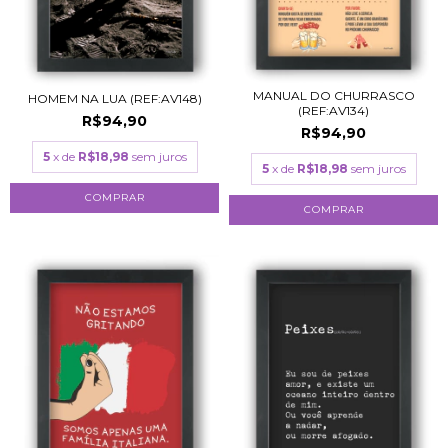
MANUAL DO CHURRASCO
HOMEM NA LUA (REF:AV148)
(REF:AV134)
R$94,90
R$94,90
5
x de
R$18,98
sem juros
5
x de
R$18,98
sem juros
COMPRAR
COMPRAR